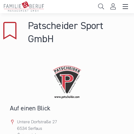
Direkt zum Inhalt
Unternehmen
Patscheider Sport
Gemeinden
GmbH
Hochschulen
Persönliche Vereinbarkeit
Das sind wir
News & Events
Auf einen Blick
Untere Dorfstraße 27
6534
Serfaus