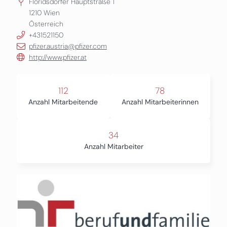
Floridsdorfer Hauptstraße 1
1210
Wien
Österreich
+431521150
pfizer.austria@pfizer.com
http://www.pfizer.at
112
78
Anzahl Mitarbeitende
Anzahl Mitarbeiterinnen
34
Anzahl Mitarbeiter