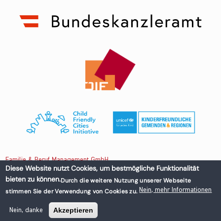
Familie & Beruf Management GmbH
Diese Website nutzt Cookies, um bestmögliche Funktionalität
bieten zu können.
Durch die weitere Nutzung unserer Webseite
Untere Donaustraße 13-15/3 1020 Wien, Austria
Nein, mehr Informationen
stimmen Sie der Verwendung von Cookies zu.
+43 1 218 50 70
office@familieundberuf.at
Akzeptieren
Nein, danke
Impressum
Datenschutz