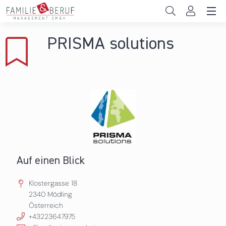
Direkt zum Inhalt
Unternehmen
PRISMA solutions
Gemeinden
Hochschulen
Persönliche Vereinbarkeit
Das sind wir
News & Events
Auf einen Blick
Klostergasse 18
2340
Mödling
Österreich
+43223647975