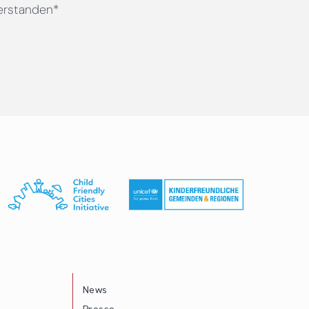
erstanden*
News