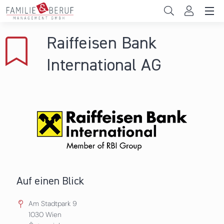
Direkt zum Inhalt
Unternehmen
Raiffeisen Bank
Gemeinden
International AG
Hochschulen
Persönliche Vereinbarkeit
Das sind wir
News & Events
Auf einen Blick
Am Stadtpark 9
1030
Wien