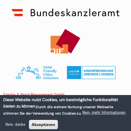
Familie & Beruf Management GmbH
Diese Website nutzt Cookies, um bestmögliche Funktionalität
bieten zu können.
Durch die weitere Nutzung unserer Webseite
Untere Donaustraße 13-15/3 1020 Wien, Austria
Nein, mehr Informationen
stimmen Sie der Verwendung von Cookies zu.
+43 1 218 50 70
office@familieundberuf.at
Akzeptieren
Nein, danke
Impressum
Datenschutz