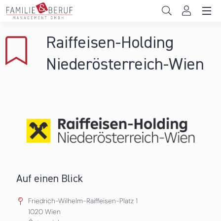
Direkt zum Inhalt
Unternehmen
Raiffeisen-Holding
Gemeinden
Niederösterreich-Wien
Hochschulen
Persönliche Vereinbarkeit
Das sind wir
News & Events
Auf einen Blick
Friedrich-Wilhelm-Raiffeisen-Platz 1
1020
Wien