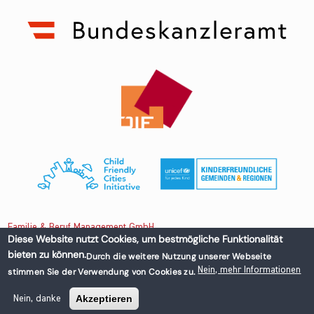
Familie & Beruf Management GmbH
Diese Website nutzt Cookies, um bestmögliche Funktionalität
bieten zu können.
Durch die weitere Nutzung unserer Webseite
Untere Donaustraße 13-15/3 1020 Wien, Austria
Nein, mehr Informationen
stimmen Sie der Verwendung von Cookies zu.
+43 1 218 50 70
office@familieundberuf.at
Akzeptieren
Nein, danke
Impressum
Datenschutz