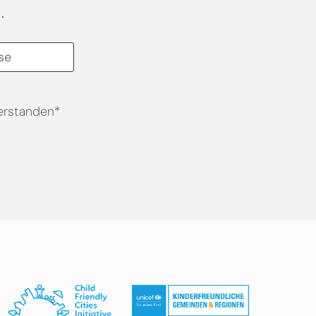
.
erstanden*