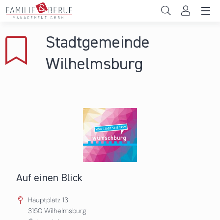
Direkt zum Inhalt
Unternehmen
Stadtgemeinde
Gemeinden
Wilhelmsburg
Hochschulen
Persönliche Vereinbarkeit
Das sind wir
News & Events
Auf einen Blick
Hauptplatz 13
3150
Wilhelmsburg