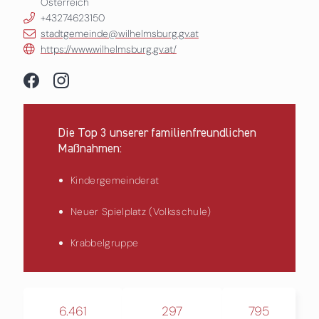
Österreich
+43274623150
stadtgemeinde@wilhelmsburg.gv.at
https://www.wilhelmsburg.gv.at/
Die Top 3 unserer familienfreundlichen
Maßnahmen:
Kindergemeinderat
Neuer Spielplatz (Volksschule)
Krabbelgruppe
6.461
297
795