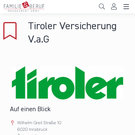
Direkt zum Inhalt
Unternehmen
Tiroler Versicherung
Gemeinden
V.a.G
Hochschulen
Persönliche Vereinbarkeit
Das sind wir
News & Events
Auf einen Blick
Wilhelm Greil Straße 10
6020
Innsbruck