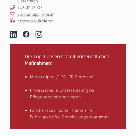
Österreich
+4351253130
vorstand@tiroler.at
http://www.tiroler.at
Die Top 3 unserer familienfreundlichen
Maßnahmen:
Kinderkrippe „TIROLER Sprossen"
Professionelle Unterstützung bei
Pflegeherausforderungen
Familienspezifische Themen im
Führungskräfte-Entwicklungsprogramm