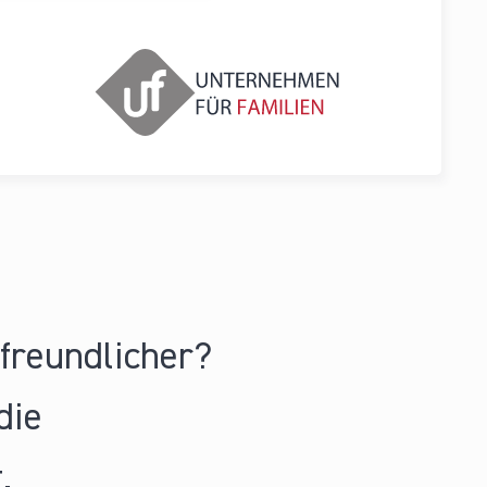
nfreundlicher?
die
.