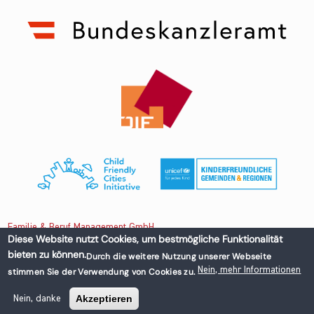
Familie & Beruf Management GmbH
Diese Website nutzt Cookies, um bestmögliche Funktionalität
bieten zu können.
Durch die weitere Nutzung unserer Webseite
Untere Donaustraße 13-15/3 1020 Wien, Austria
Nein, mehr Informationen
stimmen Sie der Verwendung von Cookies zu.
+43 1 218 50 70
office@familieundberuf.at
Akzeptieren
Nein, danke
Impressum
Datenschutz