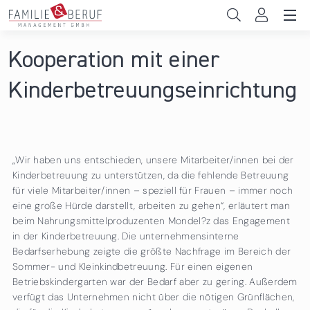
Direkt zum Inhalt
Unternehmen
Kooperation mit einer
Sie sind hier
Gemeinden
Kinderbetreuungseinrichtung
Hochschulen
Persönliche Vereinbarkeit
„Wir haben uns entschieden, unsere Mitarbeiter/innen bei der
Das sind wir
Kinderbetreuung zu unterstützen, da die fehlende Betreuung
für viele Mitarbeiter/innen – speziell für Frauen – immer noch
eine große Hürde darstellt, arbeiten zu gehen“, erläutert man
News & Events
beim Nahrungsmittelproduzenten Mondel?z das Engagement
in der Kinderbetreuung. Die unternehmensinterne
Bedarfserhebung zeigte die größte Nachfrage im Bereich der
Sommer- und Kleinkindbetreuung. Für einen eigenen
Betriebskindergarten war der Bedarf aber zu gering. Außerdem
verfügt das Unternehmen nicht über die nötigen Grünflächen,