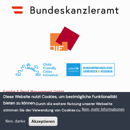
Familie & Beruf Management GmbH
Diese Website nutzt Cookies, um bestmögliche Funktionalität
bieten zu können.
Durch die weitere Nutzung unserer Webseite
Untere Donaustraße 13-15/3 1020 Wien, Austria
Nein, mehr Informationen
stimmen Sie der Verwendung von Cookies zu.
+43 1 218 50 70
office@familieundberuf.at
Akzeptieren
Nein, danke
Impressum
Datenschutz