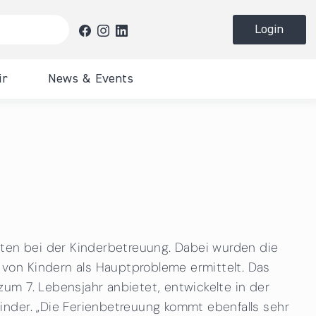
Login
ir
News & Events
heit &
e
Downloads
Downloads
Unsere Publikationen
Presse
Downloads
 Bürger
Veranstaltungen
Veranstaltungen
Förderungen
Presseunterlagen & Logos
en und
Publikationen
etreuungspflichten
Eventfotos
tellen
iten bei der Kinderbetreuung. Dabei wurden die
er
von Kindern als Hauptprobleme ermittelt. Das
um 7. Lebensjahr anbietet, entwickelte in der
inder. „Die Ferienbetreuung kommt ebenfalls sehr