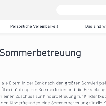
Persönliche Vereinbarkeit
Das sind w
erung für
Zertifizierung für Gemeinden
Zertifizierung für Hochschulen
Familie & Beruf Management GmbH
News
Schwerpunkt Gesund
Für Arbeitnehmend
hmen
Pflege
Events
Für Bürgerinnen und
r Sommerbetreuung
Zertifizierungsprozess
Unsere Auditorinnen und Auditoren
Team
 persönlichen Vereinbarkeit.
erungsprozess
Lizenzierte Auditorinn
UNICEF-Zusatzzertifikat "Kinderfreundliche
Unsere Zertifizierungsstellen
Kontakt
Für Personen mit B
Auditoren
Gemeinde"
te Auditorinnen und
Verzeichnis zertifizierter Hochschulen
Unsere Zertifizierungss
Zertifikat familienfreundlicheregion
alle Eltern in der Bank nach den größten Schwierigke
tifizierungsstellen
Verzeichnis zertifiziert
Unsere Zertifizierungsstellen
e Überbrückung der Sommerferien und die Erkrankung 
Gesundheits- und
s zertifizierter
Verzeichnis zertifizierter Gemeinden
Pflegeeinrichtungen
 einen Zuschuss zur Kinderbetreuung für Kinder bis z
er
t den Kinderfreunden eine Sommerbetreuung für alle K