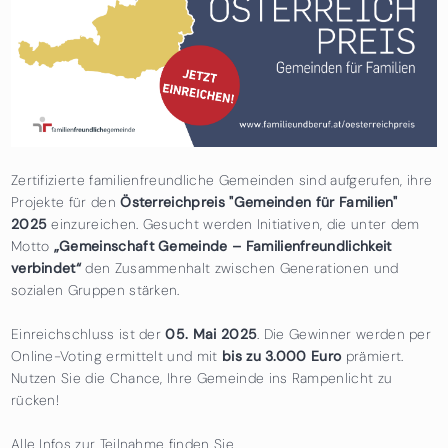
Zertifizierte familienfreundliche Gemeinden sind aufgerufen, ihre
Projekte für den
Österreichpreis "Gemeinden für Familien"
2025
einzureichen. Gesucht werden Initiativen, die unter dem
Motto
„Gemeinschaft Gemeinde – Familienfreundlichkeit
verbindet“
den Zusammenhalt zwischen Generationen und
sozialen Gruppen stärken.
Einreichschluss ist der
05. Mai 2025
. Die Gewinner werden per
Online-Voting ermittelt und mit
bis zu 3.000 Euro
prämiert.
Nutzen Sie die Chance, Ihre Gemeinde ins Rampenlicht zu
rücken!
Alle Infos zur Teilnahme finden Sie