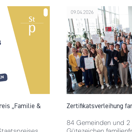
09.04.2026
über Jetzt abstimmen: Sonderpreis zum Staatspreis „Familie
& Beruf" 2026
reis „Familie &
Zertifikatsverleihung f
84 Gemeinden und 2 
taatspreises
Gütezeichen familien