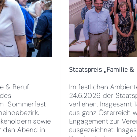
Staatspreis „Familie & 
e & Beruf
Im festlichen Ambien
 des
24.6.2026 der Staatsp
zum Sommerfest
verliehen. Insgesamt 
meindebezirk.
aus ganz Österreich 
akeholdern sowie
Engagement zur Verein
r den Abend in
ausgezeichnet. Insge