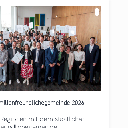
über Zertifikatsverleihung familienfreundlichegemeinde
2026
amilienfreundlichegemeinde 2026
Regionen mit dem staatlichen
freundlichegemeinde