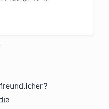
»
nfreundlicher?
die