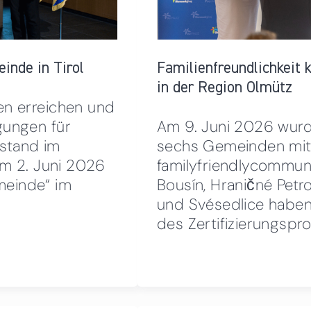
inde in Tirol
Familienfreundlichkeit 
in der Region Olmütz
en erreichen und
gungen für
Am 9. Juni 2026 wur
 stand im
sechs Gemeinden mit 
am 2. Juni 2026
familyfriendlycommun
emeinde“ im
Bousín, Hraničné Petr
und Svésedlice haben 
des Zertifizierungsp