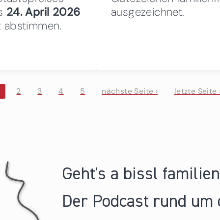
is
24. April 2026
ausgezeichnet.
kt abstimmen.
2
3
4
5
nächste Seite ›
letzte Seite 
Geht's a bissl familie
Der Podcast rund um 