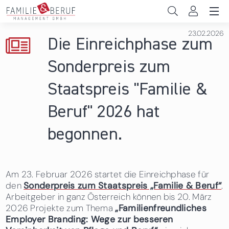
Direkt zum Inhalt
23.02.2026
Unternehmen
Die Einreichphase zum
Gemeinden
Sonderpreis zum
Hochschulen
Staatspreis "Familie &
Persönliche Vereinbarkeit
Beruf" 2026 hat
Das sind wir
begonnen.
News & Events
Am 23. Februar 2026 startet die Einreichphase für
den
Sonderpreis zum Staatspreis „Familie & Beruf“
.
Arbeitgeber in ganz Österreich können bis 20. März
2026 Projekte zum Thema
„Familienfreundliches
Employer Branding: Wege zur besseren