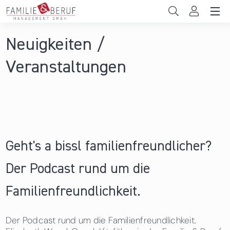
Direkt zum Inhalt
Unternehmen
Neuigkeiten /
Sie sind hier
Gemeinden
Veranstaltungen
Hochschulen
Persönliche Vereinbarkeit
Das sind wir
Geht's a bissl familienfreundlicher?
News & Events
Der Podcast rund um die
Familienfreundlichkeit.
Der Podcast rund um die Familienfreundlichkeit.