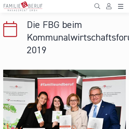
Direkt zum Inhalt
Unternehmen
Die FBG beim
Gemeinden
Kommunalwirtschaftsfo
Hochschulen
2019
Persönliche Vereinbarkeit
Das sind wir
News & Events