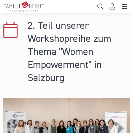
Direkt zum Inhalt
Unternehmen
2. Teil unserer
Gemeinden
Workshopreihe zum
Hochschulen
Thema "Women
Persönliche Vereinbarkeit
Empowerment" in
Das sind wir
Salzburg
News & Events