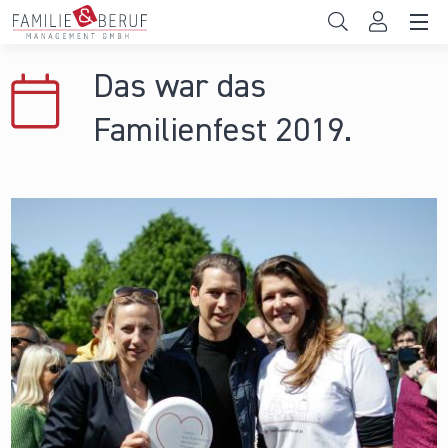
Direkt zum Inhalt
Unternehmen
Das war das
Gemeinden
Familienfest 2019.
Hochschulen
Persönliche Vereinbarkeit
Das sind wir
News & Events