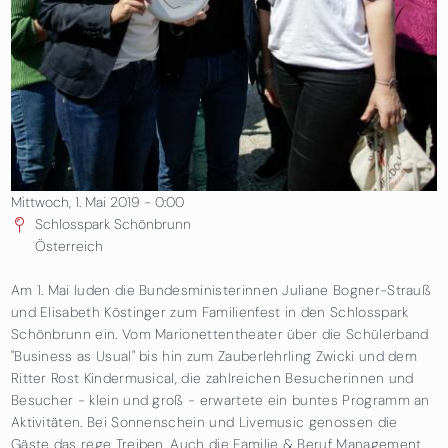
Mittwoch, 1. Mai 2019 - 0:00
Schlosspark Schönbrunn
Österreich
Am 1. Mai luden die Bundesministerinnen Juliane Bogner-Strauß
und Elisabeth Köstinger zum Familienfest in den Schlosspark
Schönbrunn ein. Vom Marionettentheater über die Schülerband
"Business as Usual" bis hin zum Zauberlehrling Zwicki und dem
Ritter Rost Kindermusical, die zahlreichen Besucherinnen und
Besucher - klein und groß - erwartete ein buntes Programm an
Aktivitäten. Bei Sonnenschein und Livemusic genossen die
Gäste das rege Treiben. Auch die Familie & Beruf Management