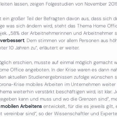
leiten lassen, zeigen Folgestudien von November 20
 ein großer Teil der Befragten davon aus, dass sich 
rage was sich ändern wird, steht das Thema Home Offic
ajek. „58% der Arbeitnehmerinnen und Arbeitnehmer 
 verbessert
. Dem stimmen vor allem Personen aus hö
r 10 Jahren zu“, erläutert er weiter.
öglich erschien, musste auf einmal möglich gemacht w
me Office angeboten. In der Krise waren es dann nahez
den aktuellen Studienergebnissen zufolge wünschen 
ona-Krise mobiles Arbeiten im Unternehmen weiter erl
hema weiterhin verstärkt beschäftigen wird, ist klar
geben kann und muss und wo die Grenzen sind“, meint
 mobilen Arbeitens
entwickelt, für die es jeweils gil
gut vereinbar sind“, so der Wissenschaftler und Exper