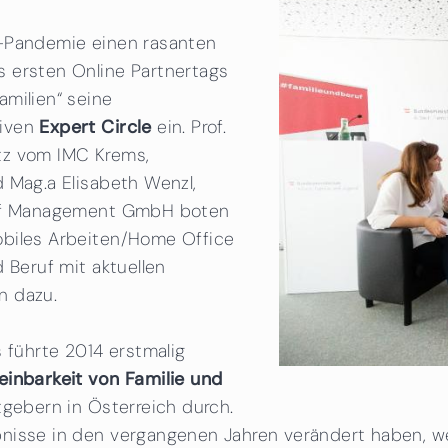
a-Pandemie einen rasanten
 ersten Online Partnertags
amilien“ seine
siven
Expert Circle
ein. Prof.
artz vom IMC Krems,
 Mag.a Elisabeth Wenzl,
eruf Management GmbH boten
obiles Arbeiten/Home Office
 Beruf mit aktuellen
n dazu.
s führte 2014 erstmalig
einbarkeit von Familie und
tgebern in Österreich durch.
nisse in den vergangenen Jahren verändert haben, we