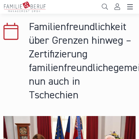
Direkt zum Inhalt
Unternehmen
Familienfreundlichkeit
Gemeinden
über Grenzen hinweg –
Hochschulen
Zertifizierung
Persönliche Vereinbarkeit
familienfreundlichegeme
Das sind wir
nun auch in
News & Events
Tschechien