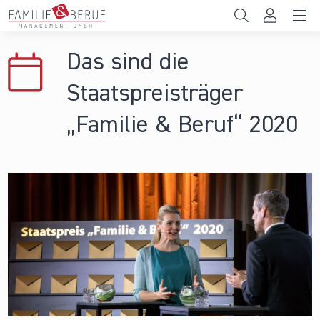
Direkt zum Inhalt
Unternehmen
Das sind die
Gemeinden
Staatspreisträger
Hochschulen
„Familie & Beruf“ 2020
Persönliche Vereinbarkeit
Das sind wir
News & Events