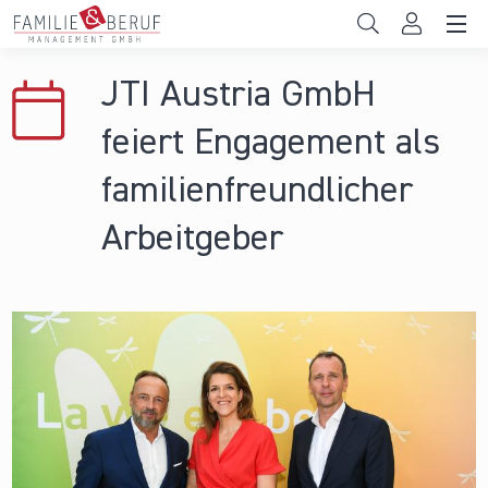
Direkt zum Inhalt
Unternehmen
JTI Austria GmbH
Gemeinden
feiert Engagement als
Hochschulen
familienfreundlicher
Persönliche Vereinbarkeit
Arbeitgeber
Das sind wir
News & Events