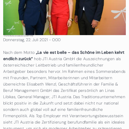
Donnerstag, 22. Juli 2021 - 0:00
Nach dem Motto
„La vie est belle – das Schöne im Leben kehrt
endlich zurück“
hob JTI Austria GmbH die Auszeichnungen als
österreichischer Leitbetrieb und familienfreundlicher
Arbeitgeber besonders hervor. Im Rahmen eines Sommerabends
mit Freunden, Partnern, Mitarbeiterinnen und Mitarbeitern
überreichte Elisabeth Wenzl, Geschäftsführerin der Familie &
Beruf Management GmbH das Zertifikat persönlich an Linas
Libikas, General Manager, JTI Austria. Das Traditionsunternehmen
blickt positiv in die Zukunft und setzt dabei nicht nur national
sondern auch global voll auf eine familienfreundliche
Firmenpolitik. Als Top Employer mit Verantwortungsbewusstsein
sieht JTI Austria die Zertifizierung berufundfamilie als ein ideales
Instrument, um sich als moderner Arbeitgeber zu präsentieren