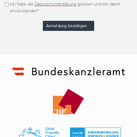
Ich habe die
Datenschutzerklärung
gelesen und bin damit
einverstanden*
Anmeldung bestätigen