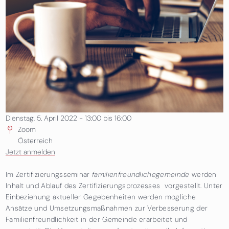
Dienstag, 5. April 2022 -
13:00
bis
16:00
Zoom
Österreich
Jetzt anmelden
Im Zertifizierungsseminar
familienfreundlichegemeinde
werden
Inhalt und Ablauf des Zertifizierungsprozesses vorgestellt. Unter
Einbeziehung aktueller Gegebenheiten werden mögliche
Ansätze und Umsetzungsmaßnahmen zur Verbesserung der
Familienfreundlichkeit in der Gemeinde erarbeitet und