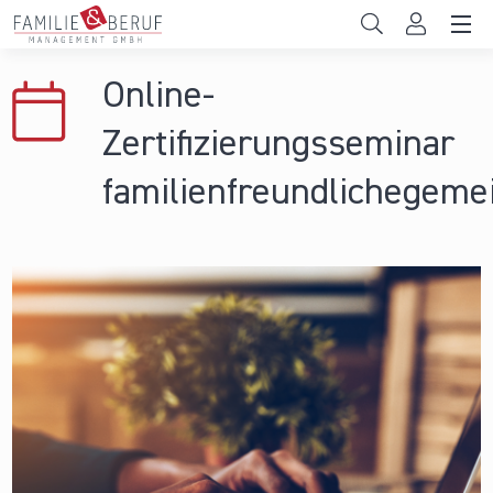
Direkt zum Inhalt
Unternehmen
Online-
Gemeinden
Zertifizierungsseminar
Hochschulen
familienfreundlichegeme
Persönliche Vereinbarkeit
Das sind wir
News & Events