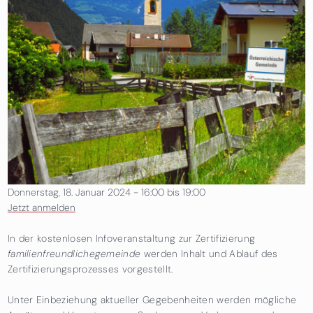
Donnerstag, 18. Januar 2024 -
16:00
bis
19:00
Jetzt anmelden
In der kostenlosen Infoveranstaltung zur Zertifizierung
familienfreundlichegemeinde
werden Inhalt und Ablauf des
Zertifizierungsprozesses vorgestellt.
Unter Einbeziehung aktueller Gegebenheiten werden mögliche