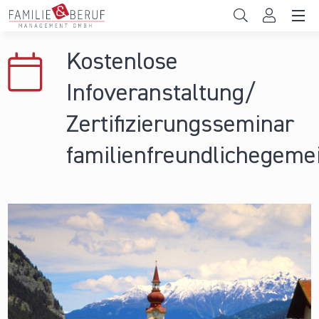
Direkt zum Inhalt
Unternehmen
Kostenlose
Gemeinden
Infoveranstaltung/
Hochschulen
Zertifizierungsseminar
Persönliche Vereinbarkeit
familienfreundlichegeme
Das sind wir
News & Events