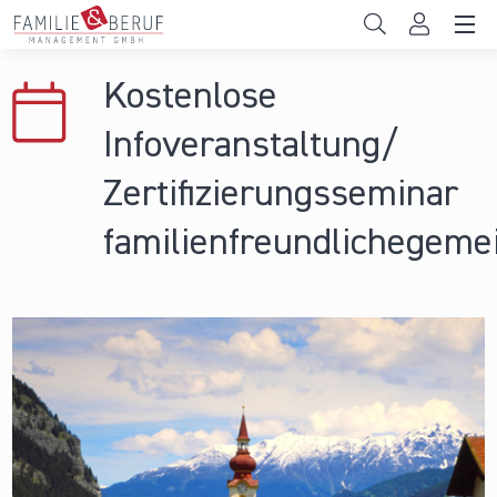
Direkt zum Inhalt
Unternehmen
Kostenlose
Gemeinden
Infoveranstaltung/
Hochschulen
Zertifizierungsseminar
Persönliche Vereinbarkeit
familienfreundlichegeme
Das sind wir
News & Events