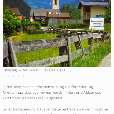
Dienstag, 14. Mai 2024 -
13:00
bis
16:00
Jetzt anmelden
In der kostenlosen Infoveranstaltung zur Zertifizierung
familienfreundlichegemeinde
werden Inhalt und Ablauf des
Zertifizierungsprozesses vorgestellt.
Unter Einbeziehung aktueller Gegebenheiten werden mögliche