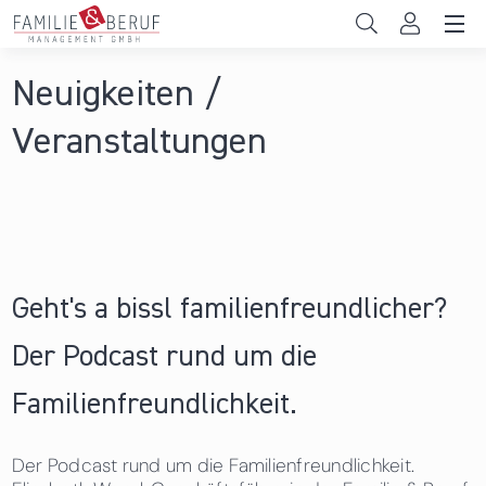
Direkt zum Inhalt
Unternehmen
Neuigkeiten /
Sie sind hier
Gemeinden
Veranstaltungen
Hochschulen
Persönliche Vereinbarkeit
Das sind wir
Geht's a bissl familienfreundlicher?
News & Events
Der Podcast rund um die
Familienfreundlichkeit.
Der Podcast rund um die Familienfreundlichkeit.