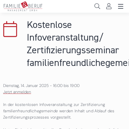
Direkt zum Inhalt
Unternehmen
Kostenlose
Gemeinden
Infoveranstaltung/
Hochschulen
Zertifizierungsseminar
Persönliche Vereinbarkeit
familienfreundlichegeme
Das sind wir
Dienstag, 14. Januar 2025 -
16:00
bis
19:00
News & Events
Jetzt anmelden
In der kostenlosen Infoveranstaltung zur Zertifizierung
familienfreundlichegemeinde
werden Inhalt und Ablauf des
Zertifizierungsprozesses vorgestellt.