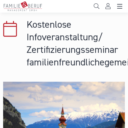
Direkt zum Inhalt
Unternehmen
Kostenlose
Gemeinden
Infoveranstaltung/
Hochschulen
Zertifizierungsseminar
Persönliche Vereinbarkeit
familienfreundlichegeme
Das sind wir
News & Events