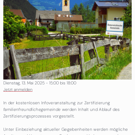
Dienstag, 13. Mai 2025 -
15:00
bis
18:00
Jetzt anmelden
In der kostenlosen Infoveranstaltung zur Zertifizierung
familienfreundlichegemeinde
werden Inhalt und Ablauf des
Zertifizierungsprozesses vorgestellt.
Unter Einbeziehung aktueller Gegebenheiten werden mögliche