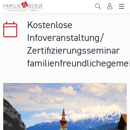
Direkt zum Inhalt
Unternehmen
Kostenlose
Gemeinden
Infoveranstaltung/
Hochschulen
Zertifizierungsseminar
Persönliche Vereinbarkeit
familienfreundlichegeme
Das sind wir
News & Events