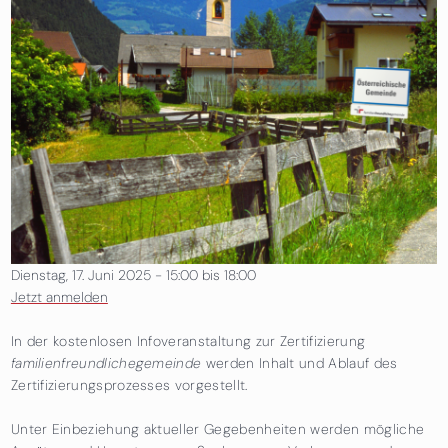
Dienstag, 17. Juni 2025 -
15:00
bis
18:00
Jetzt anmelden
In der kostenlosen Infoveranstaltung zur Zertifizierung
familienfreundlichegemeinde
werden Inhalt und Ablauf des
Zertifizierungsprozesses vorgestellt.
Unter Einbeziehung aktueller Gegebenheiten werden mögliche