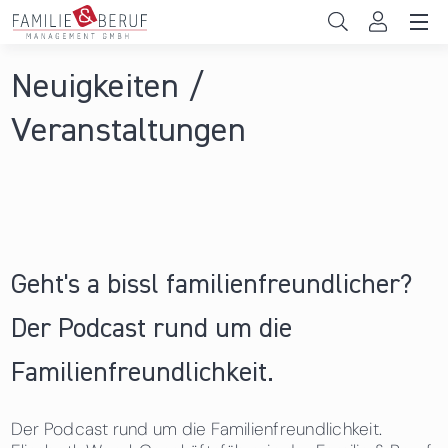
Direkt zum Inhalt
Unternehmen
Neuigkeiten /
Sie sind hier
Gemeinden
Veranstaltungen
Hochschulen
Persönliche Vereinbarkeit
Das sind wir
Geht's a bissl familienfreundlicher?
News & Events
Der Podcast rund um die
Familienfreundlichkeit.
Der Podcast rund um die Familienfreundlichkeit.