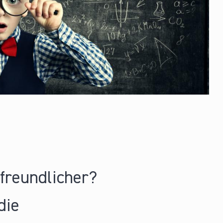
nfreundlicher?
die