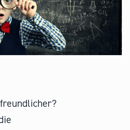
nfreundlicher?
die