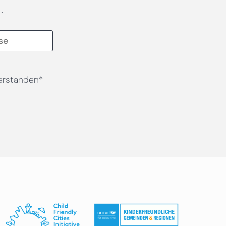
.
erstanden*