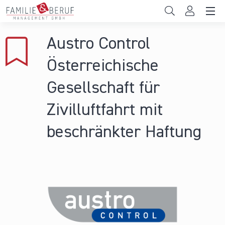
Direkt zum Inhalt
Unternehmen
Austro Control
Gemeinden
Österreichische
Hochschulen
Gesellschaft für
Persönliche Vereinbarkeit
Zivilluftfahrt mit
Das sind wir
beschränkter Haftung
News & Events