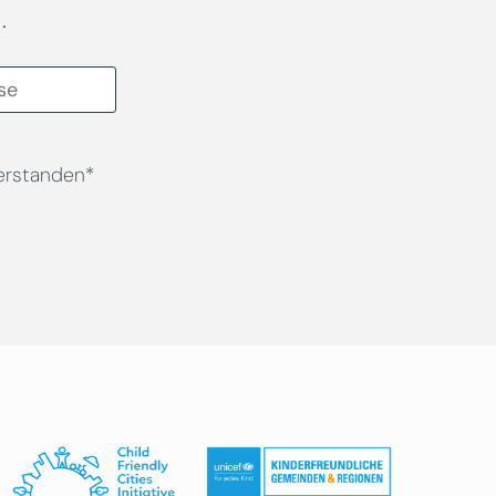
.
erstanden*