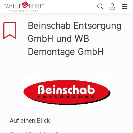
Direkt zum Inhalt
Unternehmen
Beinschab Entsorgung
Gemeinden
GmbH und WB
Hochschulen
Demontage GmbH
Persönliche Vereinbarkeit
Das sind wir
News & Events
Auf einen Blick