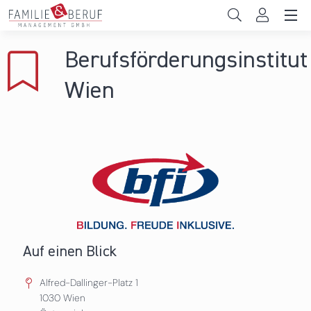
Direkt zum Inhalt
Unternehmen
Berufsförderungsinstitut
Gemeinden
Wien
Hochschulen
Persönliche Vereinbarkeit
Das sind wir
News & Events
Auf einen Blick
Alfred-Dallinger-Platz 1
1030
Wien