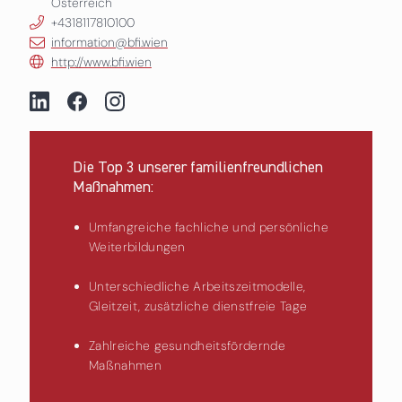
Österreich
+4318117810100
information@bfi.wien
http://www.bfi.wien
Die Top 3 unserer familienfreundlichen
Maßnahmen:
Umfangreiche fachliche und persönliche
Weiterbildungen
Unterschiedliche Arbeitszeitmodelle,
Gleitzeit, zusätzliche dienstfreie Tage
Zahlreiche gesundheitsfördernde
Maßnahmen