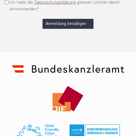
Ich habe die
Datenschutzerklärung
gelesen und bin damit
einverstanden*
Anmeldung bestätigen