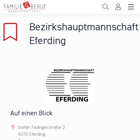
Direkt zum Inhalt
Unternehmen
Bezirkshauptmannschaft
Gemeinden
Eferding
Hochschulen
Persönliche Vereinbarkeit
Das sind wir
News & Events
Auf einen Blick
Stefan Fadingerstraße 2
4070
Eferding