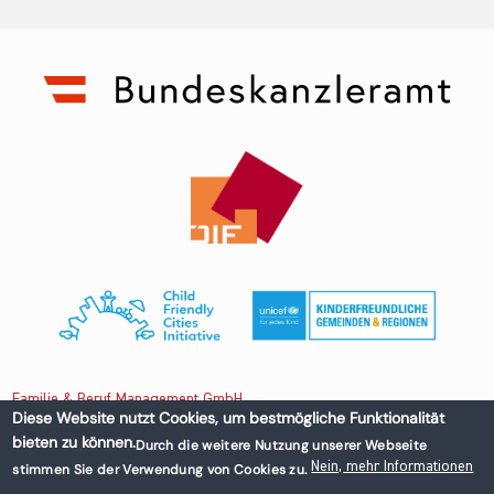
Familie & Beruf Management GmbH
Diese Website nutzt Cookies, um bestmögliche Funktionalität
bieten zu können.
Durch die weitere Nutzung unserer Webseite
Untere Donaustraße 13-15/3 1020 Wien, Austria
Nein, mehr Informationen
stimmen Sie der Verwendung von Cookies zu.
+43 1 218 50 70