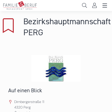
Direkt zum Inhalt
Unternehmen
Bezirkshauptmannschaft
Gemeinden
PERG
Hochschulen
Persönliche Vereinbarkeit
Das sind wir
News & Events
Auf einen Blick
Dirnbergerstraße 11
4320
Perg