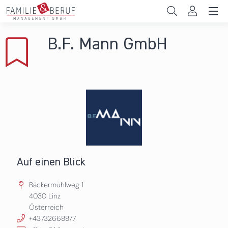
Direkt zum Inhalt
Unternehmen
B.F. Mann GmbH
Gemeinden
Hochschulen
Persönliche Vereinbarkeit
Das sind wir
News & Events
Auf einen Blick
Bäckermühlweg 1
4030
Linz
Österreich
+43732668877