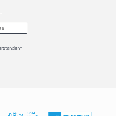
.
erstanden*