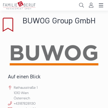
Direkt zum Inhalt
Unternehmen
BUWOG Group GmbH
Gemeinden
Hochschulen
Persönliche Vereinbarkeit
Das sind wir
News & Events
Auf einen Blick
Rathausstraße 1
1010
Wien
Österreich
+431878281130