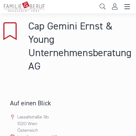
Direkt zum Inhalt
Unternehmen
Cap Gemini Ernst &
Gemeinden
Young
Hochschulen
Unternehmensberatung
Persönliche Vereinbarkeit
AG
Das sind wir
News & Events
Auf einen Blick
Lassallstraße 9b
1020
Wien
Österreich