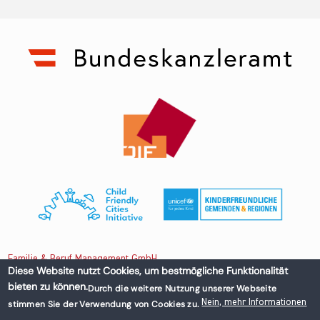
Familie & Beruf Management GmbH
Diese Website nutzt Cookies, um bestmögliche Funktionalität
bieten zu können.
Durch die weitere Nutzung unserer Webseite
Untere Donaustraße 13-15/3 1020 Wien, Austria
Nein, mehr Informationen
stimmen Sie der Verwendung von Cookies zu.
+43 1 218 50 70