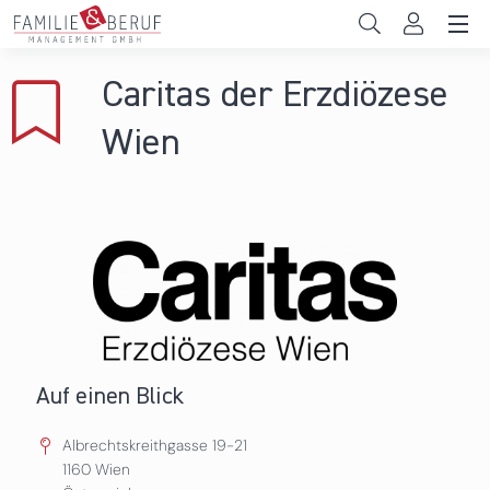
Direkt zum Inhalt
Unternehmen
Caritas der Erzdiözese
Gemeinden
Wien
Hochschulen
Persönliche Vereinbarkeit
Das sind wir
News & Events
Auf einen Blick
Albrechtskreithgasse 19-21
1160
Wien