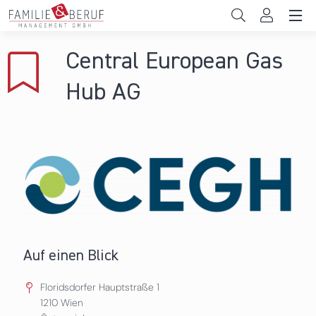
Direkt zum Inhalt
Unternehmen
Central European Gas
Gemeinden
Hub AG
Hochschulen
Persönliche Vereinbarkeit
Das sind wir
News & Events
Auf einen Blick
Floridsdorfer Hauptstraße 1
1210
Wien