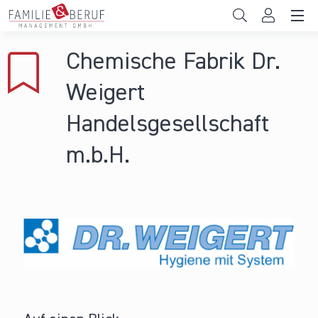
Direkt zum Inhalt
Unternehmen
Chemische Fabrik Dr.
Gemeinden
Weigert
Hochschulen
Handelsgesellschaft
Persönliche Vereinbarkeit
m.b.H.
Das sind wir
News & Events